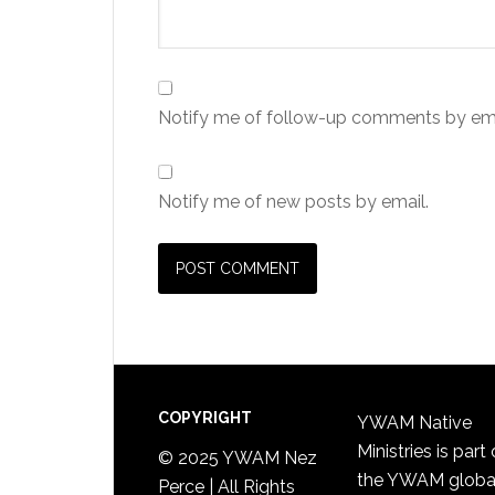
Notify me of follow-up comments by ema
Notify me of new posts by email.
Footer
COPYRIGHT
YWAM Native
Ministries is part 
© 2025 YWAM Nez
the
YWAM globa
Perce | All Rights