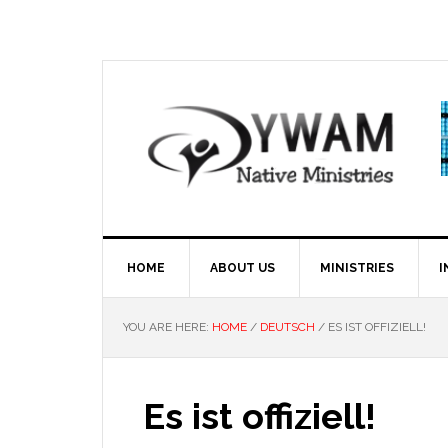
Skip
Skip
Skip
Skip
to
to
to
to
primary
main
primary
footer
navigation
content
sidebar
HOME
ABOUT US
MINISTRIES
I
YOU ARE HERE:
HOME
/
DEUTSCH
/
ES IST OFFIZIELL!
Es ist offiziell!