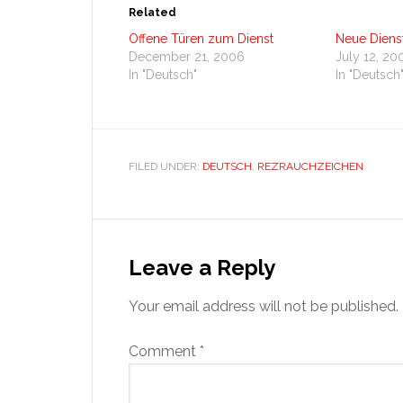
Related
Offene Türen zum Dienst
Neue Diens
December 21, 2006
July 12, 20
In "Deutsch"
In "Deutsch
FILED UNDER:
DEUTSCH
,
REZRAUCHZEICHEN
Reader
Interactions
Leave a Reply
Your email address will not be published.
Comment
*