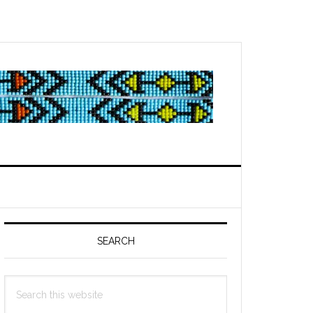
Primary
Sidebar
SEARCH
Search
this